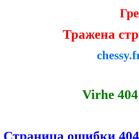
Гр
Тражена стр
chessy.f
Virhe 404
Страница ошибки 404